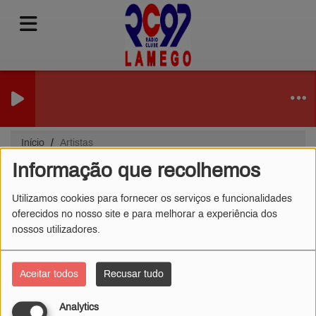
Início
Artistas
Informação que recolhemos
Artistas
Utilizamos cookies para fornecer os serviços e funcionalidades
oferecidos no nosso site e para melhorar a experiência dos
nossos utilizadores.
Tudo
0-9
A
B
C
D
E
F
G
H
I
J
K
L
M
N
O
P
Q
R
S
T
U
V
W
Aceitar todos
Recusar tudo
X
Y
Z
Analytics