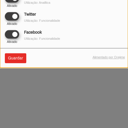
Utilização: Analítica
Ativado
Não foram encontrados resultados.
Twitter
Utilização: Funcionalidade
Ativado
Facebook
Utilização: Funcionalidade
Ativado
Alimentado por Orejime
Guardar