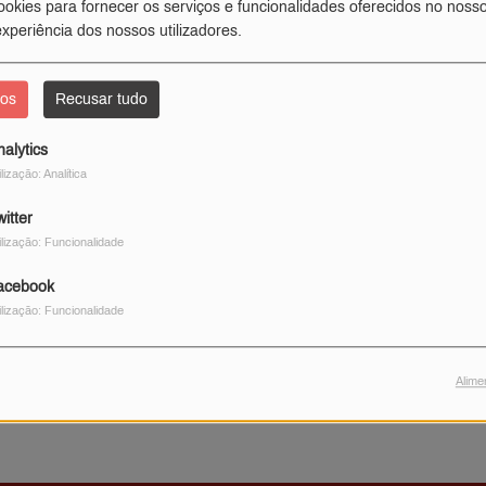
ookies para fornecer os serviços e funcionalidades oferecidos no nosso
xperiência dos nossos utilizadores.
FAIXA
COMPRAR ESTA FAIXA
dos
Recusar tudo
nalytics
ilização: Analítica
I Feel It Coming
itter
The Weeknd Featuring
ilização: Funcionalidade
Daft Punk
FAIXA
acebook
COMPRAR ESTA FAIXA
ilização: Funcionalidade
Alime