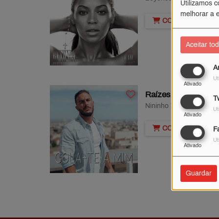
Utilizamos c
melhorar a e
COMPRAR ESTA 
Aceitar to
A
Ut
Ativado
Raízes
Tw
Nininho Vaz Maia
Ut
Ativado
COMPRAR ESTA 
F
Ut
Ativado
Guardar