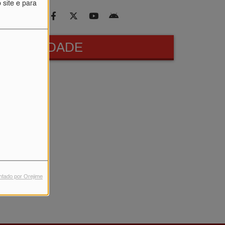
 site e para
PUBLICIDADE
ntado por Orejime