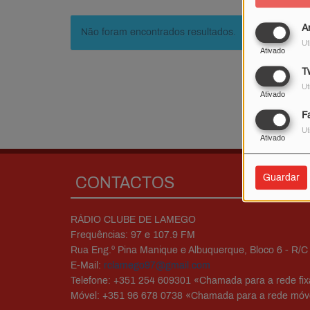
A
Não foram encontrados resultados.
Ut
Ativado
Tw
Ut
Ativado
F
Ut
Ativado
Guardar
CONTACTOS
RÁDIO CLUBE DE LAMEGO
Frequências: 97 e 107.9 FM
Rua Eng.º Pina Manique e Albuquerque, Bloco 6 - R/C
E-Mail:
rclamego97@gmail.com
Telefone: +351 254 609301 «Chamada para a rede fix
Móvel: +351 96 678 0738 «Chamada para a rede móve