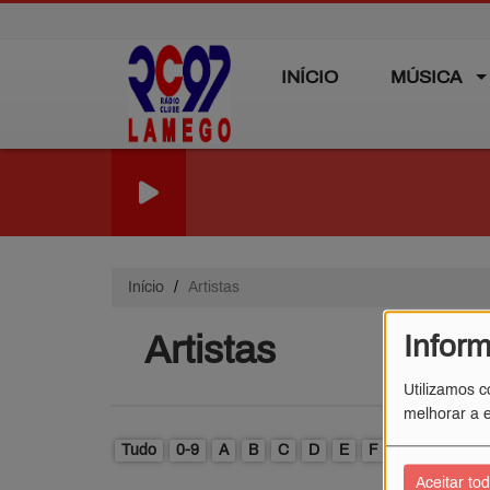
INÍCIO
MÚSICA
Início
Artistas
Artistas
Infor
Utilizamos c
melhorar a e
Tudo
0-9
A
B
C
D
E
F
G
H
I
Aceitar to