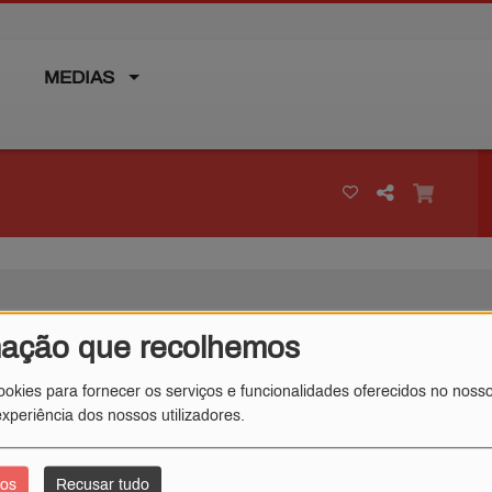
MEDIAS
mação que recolhemos
ookies para fornecer os serviços e funcionalidades oferecidos no nosso
xperiência dos nossos utilizadores.
J
K
L
M
N
O
P
Q
R
S
T
U
V
W
X
Y
Z
dos
Recusar tudo