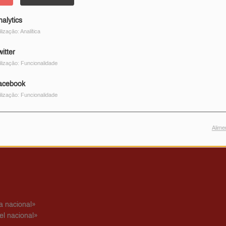
nalytics
ilização: Analítica
itter
ilização: Funcionalidade
acebook
ilização: Funcionalidade
Alime
a nacional»
l nacional»